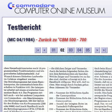
Testbericht
(MC 04/1984)
-
Zurück zu "CBM 500 - 700
|<
<
01
02
03
04
05
>
>|