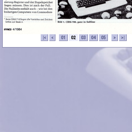
|<
<
01
02
03
04
05
>
>|