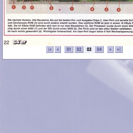
|<
<
01
02
03
04
>
>|