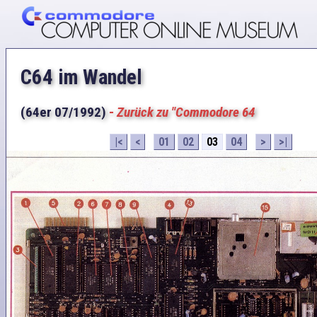
C64 im Wandel
(64er 07/1992)
-
Zurück zu "Commodore 64
|<
<
01
02
03
04
>
>|