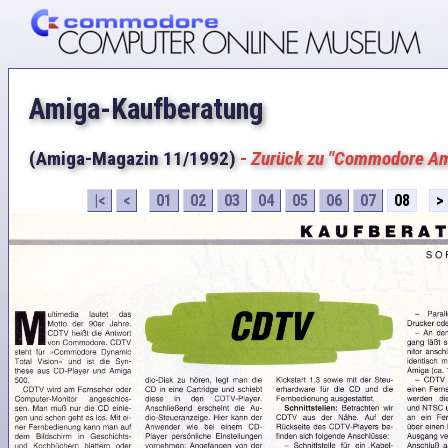
Amiga-Kaufberatung
(Amiga-Magazin 11/1992)
-
Zurück zu "Commodore A
|<
<
01
02
03
04
05
06
07
08
>