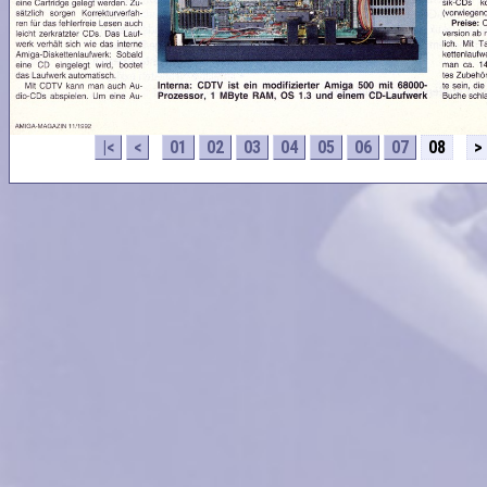
|<
<
01
02
03
04
05
06
07
08
>