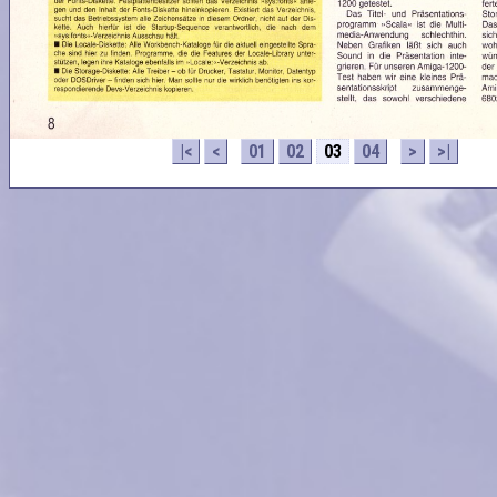
|<
<
01
02
03
04
>
>|