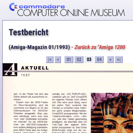
Testbericht
(Amiga-Magazin 01/1993)
-
Zurück zu "Amiga 1200
|<
<
01
02
03
04
>
>|