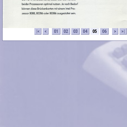
|<
<
01
02
03
04
05
06
>
>|