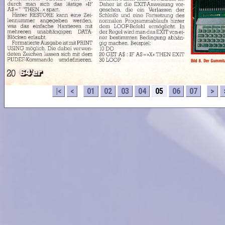
|<
<
01
02
03
04
05
06
07
>