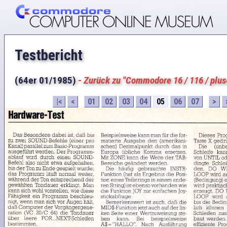
Testbericht
(64er 01/1985)
-
Zurück zu "Commodore 16 / 116 / plus
|<
<
01
02
03
04
05
06
07
>