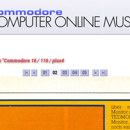
u "Commodore 16 / 116 / plus4
|<
<
01
02
03
04
05
>
>|