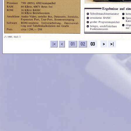
|<
<
01
02
03
>
>|