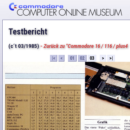
Testbericht
(c´t 03/1985)
-
Zurück zu "Commodore 16 / 116 / plus4
|<
<
01
02
03
>
>|