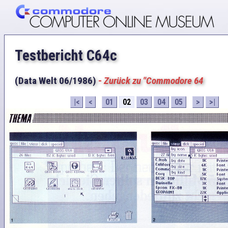
Testbericht C64c
(Data Welt 06/1986)
-
Zurück zu "Commodore 64
|<
<
01
02
03
04
05
>
>|