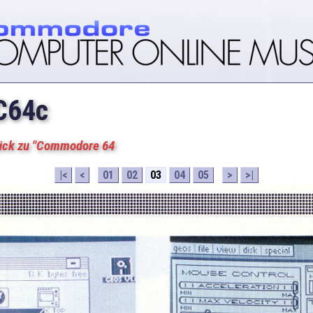
 C64c
ück zu "Commodore 64
|<
<
01
02
03
04
05
>
>|