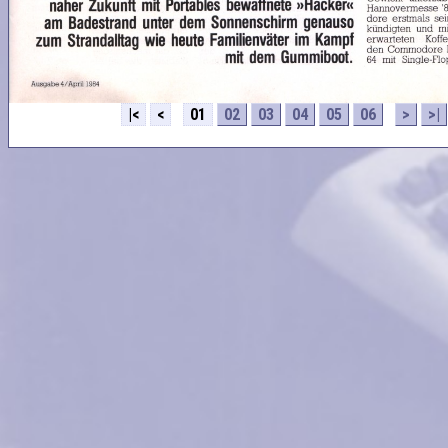
|<
<
01
02
03
04
05
06
>
>|