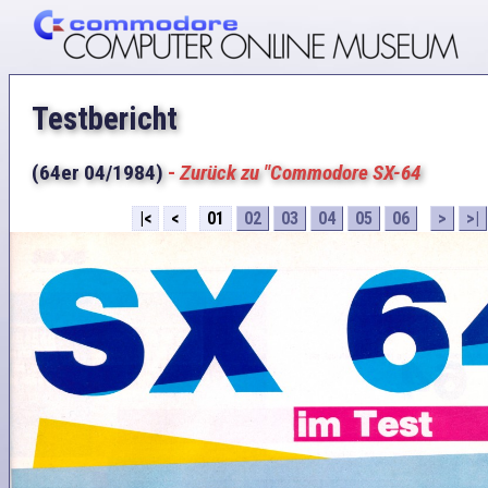
Testbericht
(64er 04/1984)
-
Zurück zu "Commodore SX-64
|<
<
01
02
03
04
05
06
>
>|