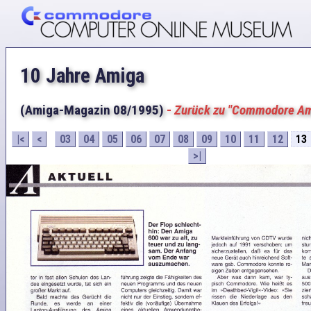
10 Jahre Amiga
(Amiga-Magazin 08/1995)
-
Zurück zu "Commodore A
|<
<
03
04
05
06
07
08
09
10
11
12
13
>|