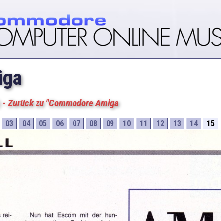
iga
)
-
Zurück zu "Commodore Amiga
03
04
05
06
07
08
09
10
11
12
13
14
15