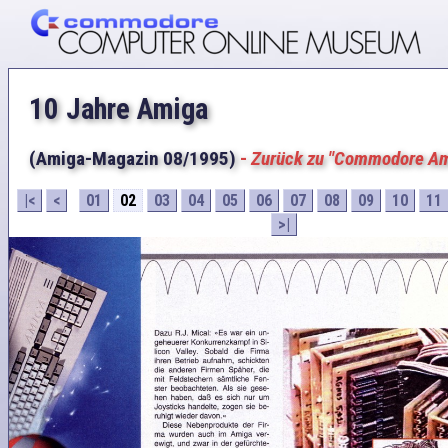
10 Jahre Amiga
(Amiga-Magazin 08/1995)
-
Zurück zu "Commodore A
|<
<
01
02
03
04
05
06
07
08
09
10
11
>|