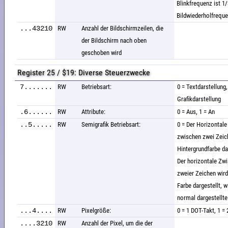
Blinkfrequenz ist 1/
Bildwiederholfrequ
...43210
RW
Anzahl der Bildschirmzeilen, die
der Bildschirm nach oben
geschoben wird
Register 25 / $19: Diverse Steuerzwecke
7.......
RW
Betriebsart:
0 = Textdarstellung,
Grafikdarstellung
.6......
RW
Attribute:
0 = Aus, 1 = An
..5.....
RW
Semigrafik Betriebsart:
0 = Der Horizontal
zwischen zwei Zeich
Hintergrundfarbe dar
Der horizontale Zw
zweier Zeichen wird
Farbe dargestellt, w
normal dargestellte
...4....
RW
Pixelgröße:
0 = 1 DOT-Takt, 1 =
....3210
RW
Anzahl der Pixel, um die der