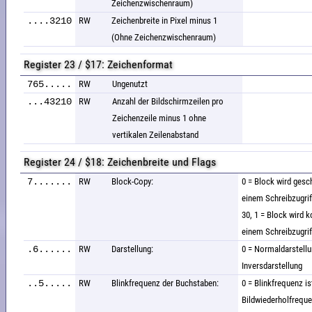
Zeichenzwischenraum)
....3210
RW
Zeichenbreite in Pixel minus 1
(Ohne Zeichenzwischenraum)
Register 23 / $17: Zeichenformat
765.....
RW
Ungenutzt
...43210
RW
Anzahl der Bildschirmzeilen pro
Zeichenzeile minus 1 ohne
vertikalen Zeilenabstand
Register 24 / $18: Zeichenbreite und Flags
7.......
RW
Block-Copy:
0 = Block wird gesc
einem Schreibzugrif
30, 1 = Block wird k
einem Schreibzugrif
.6......
RW
Darstellung:
0 = Normaldarstellu
Inversdarstellung
..5.....
RW
Blinkfrequenz der Buchstaben:
0 = Blinkfrequenz is
Bildwiederholfreque