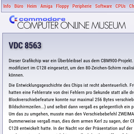
Info
Büro
Heim
Amiga
Floppy
Peripherie
Software
CPUs
Ch
VDC 8563
Dieser Grafikchip war ein Überbleibsel aus dem CBM900-Projekt.
modifiziert im C128 eingesetzt, um den 80-Zeichen-Schirm realis
können.
Die Entwicklungsgeschichte des Chips ist recht abenteuerlich. F
hatten eine Fehlerrate von drei Fehlern pro Sekunde statt alle dr
Blockverschiebefeature konnte nur maximal 256 Bytes verschieb
Bildschirmzeilen...) und selbst dann vergaß es gelegentlich ein 
Um das zu umgehen, musste man den Verschiebebefehl ZWEIMA
Dummerweise vergaß man, dies dem armen Kerl zu sagen, der C
C128 entwickelt hatte. In der Nacht vor der Präsentation auf de