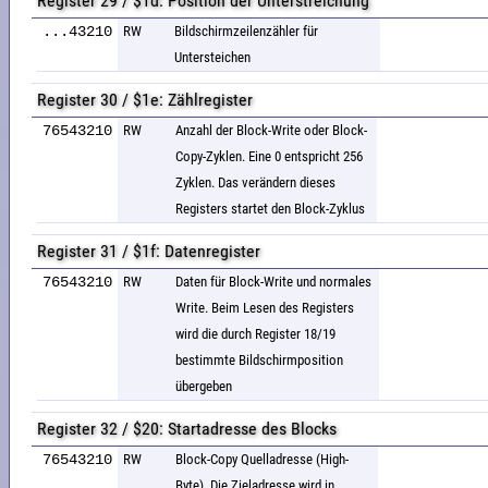
Register 29 / $1d: Position der Unterstreichung
...43210
RW
Bildschirmzeilenzähler für
Untersteichen
Register 30 / $1e: Zählregister
76543210
RW
Anzahl der Block-Write oder Block-
Copy-Zyklen. Eine 0 entspricht 256
Zyklen. Das verändern dieses
Registers startet den Block-Zyklus
Register 31 / $1f: Datenregister
76543210
RW
Daten für Block-Write und normales
Write. Beim Lesen des Registers
wird die durch Register 18/19
bestimmte Bildschirmposition
übergeben
Register 32 / $20: Startadresse des Blocks
76543210
RW
Block-Copy Quelladresse (High-
Byte). Die Zieladresse wird in