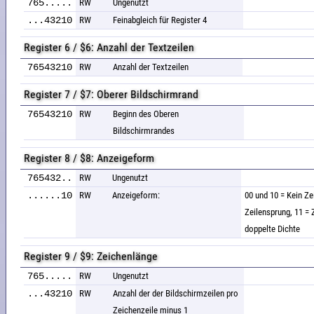
765.....
RW
Ungenutzt
...43210
RW
Feinabgleich für Register 4
Register 6 / $6: Anzahl der Textzeilen
76543210
RW
Anzahl der Textzeilen
Register 7 / $7: Oberer Bildschirmrand
76543210
RW
Beginn des Oberen
Bildschirmrandes
Register 8 / $8: Anzeigeform
765432..
RW
Ungenutzt
......10
RW
Anzeigeform:
00 und 10 = Kein Ze
Zeilensprung, 11 = 
doppelte Dichte
Register 9 / $9: Zeichenlänge
765.....
RW
Ungenutzt
...43210
RW
Anzahl der der Bildschirmzeilen pro
Zeichenzeile minus 1