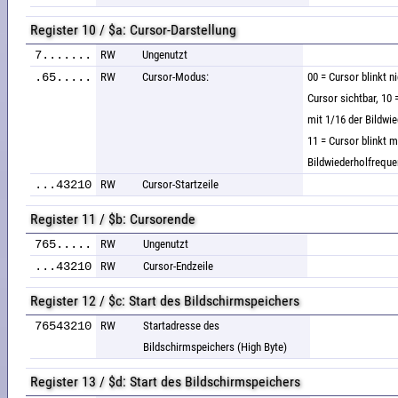
Register 10 / $a: Cursor-Darstellung
7.......
RW
Ungenutzt
.65.....
RW
Cursor-Modus:
00 = Cursor blinkt ni
Cursor sichtbar, 10 
mit 1/16 der Bildwi
11 = Cursor blinkt m
Bildwiederholfrequ
...43210
RW
Cursor-Startzeile
Register 11 / $b: Cursorende
765.....
RW
Ungenutzt
...43210
RW
Cursor-Endzeile
Register 12 / $c: Start des Bildschirmspeichers
76543210
RW
Startadresse des
Bildschirmspeichers (High Byte)
Register 13 / $d: Start des Bildschirmspeichers