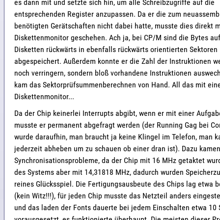
es dann mit und setzte sich hin, um alle Schreibzugriffe auf die
entsprechenden Register anzupassen. Da er die zum neuassemb
benötigten Gerätschaften nicht dabei hatte, musste dies direkt 
Diskettenmonitor geschehen. Ach ja, bei CP/M sind die Bytes au
Disketten rückwärts in ebenfalls rückwärts orientierten Sektoren
abgespeichert. Außerdem konnte er die Zahl der Instruktionen 
noch verringern, sondern bloß vorhandene Instruktionen auswec
kam das Sektorprüfsummenberechnen von Hand. All das mit ei
Diskettenmonitor...
Da der Chip keinerlei Interrupts abgibt, wenn er mit einer Aufgabe 
musste er permanent abgefragt werden (der Running Gag bei 
wurde daraufhin, man braucht ja keine Klingel im Telefon, man k
jederzeit abheben um zu schauen ob einer dran ist). Dazu kame
Synchronisationsprobleme, da der Chip mit 16 MHz getaktet wurd
des Systems aber mit 14,31818 MHz, dadurch wurden Speicherzug
reines Glücksspiel. Die Fertigungsausbeute des Chips lag etwa b
(kein Witz!!!), für jeden Chip musste das Netzteil anders eingest
und das laden der Fonts dauerte bei jedem Einschalten etwa 10
vorausgesetzt, es funktionierte überhaupt. Die meisten dieser P