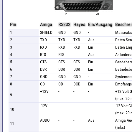
Pin
Amiga
RS232
Hayes
Ein/Ausgang
Beschre
1
SHIELD
GND
GND
-
Masseabs
2
TXD
TXD
TXD
Aus
Daten Se
3
RXD
RXD
RXD
Ein
Daten Em
4
RTS
RTS
Aus
Anforder
5
CTS
CTS
CTS
Ein
Sendebere
6
DSR
DSR
DSR
Ein
Betriebsbe
7
GND
GND
GND
-
Systemer
8
CD
CD
DCD
Ein
Empfangss
+12V
-
-
-
+12 Volt 
9
(max. 20 
-12V
-
-
-
-12 Volt G
10
(max. 20 
AUDO
-
-
Aus
Amiga Au
11
(links)