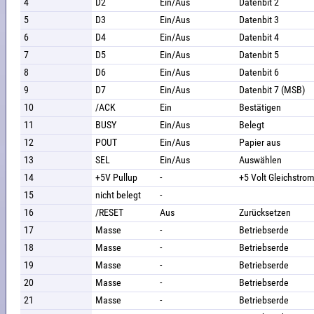
4
D2
Ein/Aus
Datenbit 2
5
D3
Ein/Aus
Datenbit 3
6
D4
Ein/Aus
Datenbit 4
7
D5
Ein/Aus
Datenbit 5
8
D6
Ein/Aus
Datenbit 6
9
D7
Ein/Aus
Datenbit 7 (MSB)
10
/ACK
Ein
Bestätigen
11
BUSY
Ein/Aus
Belegt
12
POUT
Ein/Aus
Papier aus
13
SEL
Ein/Aus
Auswählen
14
+5V Pullup
-
+5 Volt Gleichstro
15
nicht belegt
-
16
/RESET
Aus
Zurücksetzen
17
Masse
-
Betriebserde
18
Masse
-
Betriebserde
19
Masse
-
Betriebserde
20
Masse
-
Betriebserde
21
Masse
-
Betriebserde