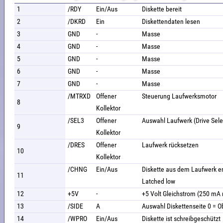
1
/RDY
Ein/Aus
Diskette bereit
2
/DKRD
Ein
Diskettendaten lesen
3
GND
-
Masse
4
GND
-
Masse
5
GND
-
Masse
6
GND
-
Masse
7
GND
-
Masse
/MTRXD
Offener
Steuerung Laufwerksmotor
8
Kollektor
/SEL3
Offener
Auswahl Laufwerk (Drive Sele
9
Kollektor
/DRES
Offener
Laufwerk rücksetzen
10
Kollektor
/CHNG
Ein/Aus
Diskette aus dem Laufwerk 
11
Latched low
12
+5V
-
+5 Volt Gleichstrom (250 m
13
/SIDE
A
Auswahl Diskettenseite 0 = O
14
/WPRO
Ein/Aus
Diskette ist schreibgeschützt