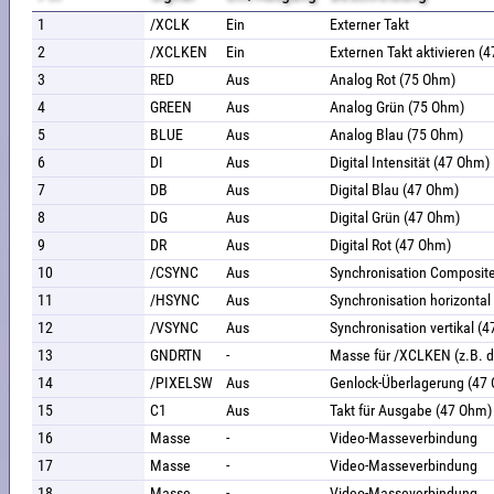
1
/XCLK
Ein
Externer Takt
2
/XCLKEN
Ein
Externen Takt aktivieren (
3
RED
Aus
Analog Rot (75 Ohm)
4
GREEN
Aus
Analog Grün (75 Ohm)
5
BLUE
Aus
Analog Blau (75 Ohm)
6
DI
Aus
Digital Intensität (47 Ohm)
7
DB
Aus
Digital Blau (47 Ohm)
8
DG
Aus
Digital Grün (47 Ohm)
9
DR
Aus
Digital Rot (47 Ohm)
10
/CSYNC
Aus
Synchronisation Composit
11
/HSYNC
Aus
Synchronisation horizontal
12
/VSYNC
Aus
Synchronisation vertikal (
13
GNDRTN
-
Masse für /XCLKEN (z.B. d
14
/PIXELSW
Aus
Genlock-Überlagerung (47
15
C1
Aus
Takt für Ausgabe (47 Ohm)
16
Masse
-
Video-Masseverbindung
17
Masse
-
Video-Masseverbindung
18
Masse
-
Video-Masseverbindung