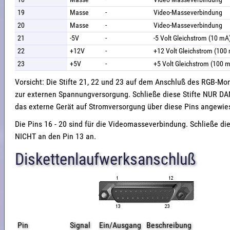
19
Masse
-
Video-Masseverbindung
20
Masse
-
Video-Masseverbindung
21
-5V
-
-5 Volt Gleichstrom (10 mA
22
+12V
-
+12 Volt Gleichstrom (100
23
+5V
-
+5 Volt Gleichstrom (100 
Vorsicht: Die Stifte 21, 22 und 23 auf dem Anschluß des RGB-Mo
zur externen Spannungversorgung. Schließe diese Stifte NUR D
das externe Gerät auf Stromversorgung über diese Pins angewies
Die Pins 16 - 20 sind für die Videomasseverbindung. Schließe di
NICHT an den Pin 13 an.
Diskettenlaufwerksanschluß
Pin
Signal
Ein/Ausgang
Beschreibung