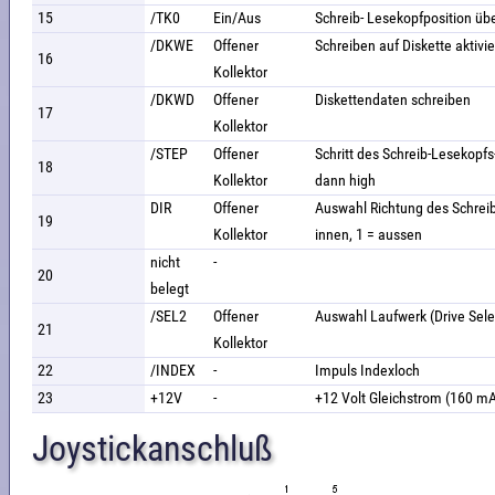
15
/TK0
Ein/Aus
Schreib- Lesekopfposition üb
/DKWE
Offener
Schreiben auf Diskette aktivie
16
Kollektor
/DKWD
Offener
Diskettendaten schreiben
17
Kollektor
/STEP
Offener
Schritt des Schreib-Lesekopfs-P
18
Kollektor
dann high
DIR
Offener
Auswahl Richtung des Schrei
19
Kollektor
innen, 1 = aussen
nicht
-
20
belegt
/SEL2
Offener
Auswahl Laufwerk (Drive Sele
21
Kollektor
22
/INDEX
-
Impuls Indexloch
23
+12V
-
+12 Volt Gleichstrom (160 
Joystickanschluß