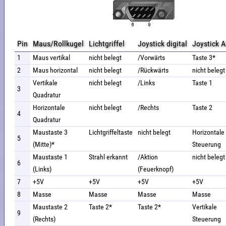
Pin
Maus/Rollkugel
Lichtgriffel
Joystick digital
Joystick 
1
Maus vertikal
nicht belegt
/Vorwärts
Taste 3*
2
Maus horizontal
nicht belegt
/Rückwärts
nicht belegt
Vertikale
nicht belegt
/Links
Taste 1
3
Quadratur
Horizontale
nicht belegt
/Rechts
Taste 2
4
Quadratur
Maustaste 3
Lichtgriffeltaste
nicht belegt
Horizontale
5
(Mitte)*
Steuerung
Maustaste 1
Strahl erkannt
/Aktion
nicht belegt
6
(Links)
(Feuerknopf)
7
+5V
+5V
+5V
+5V
8
Masse
Masse
Masse
Masse
Maustaste 2
Taste 2*
Taste 2*
Vertikale
9
(Rechts)
Steuerung