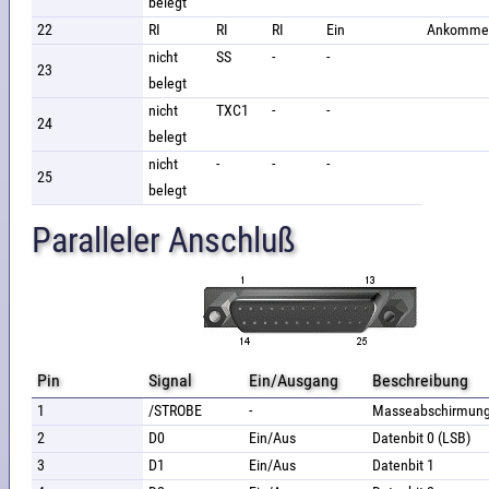
belegt
22
RI
RI
RI
Ein
Ankommen
nicht
SS
-
-
23
belegt
nicht
TXC1
-
-
24
belegt
nicht
-
-
-
25
belegt
Paralleler Anschluß
Pin
Signal
Ein/Ausgang
Beschreibung
1
/STROBE
-
Masseabschirmun
2
D0
Ein/Aus
Datenbit 0 (LSB)
3
D1
Ein/Aus
Datenbit 1