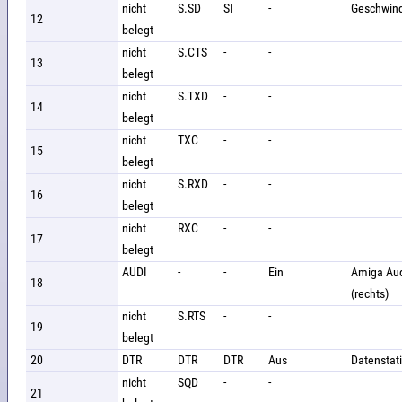
nicht
S.SD
SI
-
Geschwind
12
belegt
nicht
S.CTS
-
-
13
belegt
nicht
S.TXD
-
-
14
belegt
nicht
TXC
-
-
15
belegt
nicht
S.RXD
-
-
16
belegt
nicht
RXC
-
-
17
belegt
AUDI
-
-
Ein
Amiga Aud
18
(rechts)
nicht
S.RTS
-
-
19
belegt
20
DTR
DTR
DTR
Aus
Datenstat
nicht
SQD
-
-
21